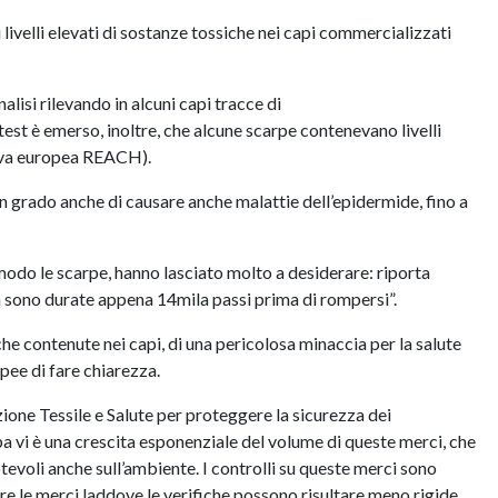
livelli elevati di sostanze tossiche nei capi commercializzati
isi rilevando in alcuni capi tracce di
t è emerso, inoltre, che alcune scarpe contenevano livelli
ettiva europea REACH).
in grado anche di causare anche malattie dell’epidermide, fino a
 modo le scarpe, hanno lasciato molto a desiderare: riporta
 sono durate appena 14mila passi prima di rompersi”.
che contenute nei capi, di una pericolosa minaccia per la salute
opee di fare chiarezza.
one Tessile e Salute per proteggere la sicurezza dei
 vi è una crescita esponenziale del volume di queste merci, che
evoli anche sull’ambiente. I controlli su queste merci sono
re le merci laddove le verifiche possono risultare meno rigide.