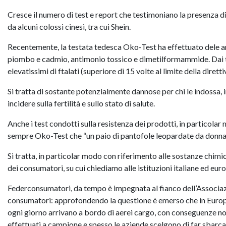
Cresce il numero di test e report che testimoniano la presenza di 
da alcuni colossi cinesi, tra cui Shein.
Recentemente, la testata tedesca Oko-Test ha effettuato dele anal
piombo e cadmio, antimonio tossico e dimetilformammide. Dai tes
elevatissimi di ftalati (superiore di 15 volte al limite della dir
Si tratta di sostante potenzialmente dannose per chi le indossa, 
incidere sulla fertilità e sullo stato di salute.
Anche i test condotti sulla resistenza dei prodotti, in particolar
sempre Oko-Test che “un paio di pantofole leopardate da donna
Si tratta, in particolar modo con riferimento alle sostanze chimi
dei consumatori, su cui chiediamo alle istituzioni italiane ed eur
Federconsumatori, da tempo è impegnata al fianco dell’Associazi
consumatori: approfondendo la questione è emerso che in Europa
ogni giorno arrivano a bordo di aerei cargo, con conseguenze not
effettuati a campione e spesso le aziende scelgono di far sbarca