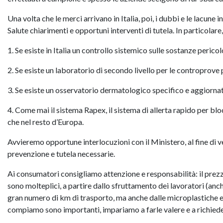
Una volta che le merci arrivano in Italia, poi, i dubbi e le lacune
Salute chiarimenti e opportuni interventi di tutela. In particola
1. Se esiste in Italia un controllo sistemico sulle sostanze peric
2. Se esiste un laboratorio di secondo livello per le controprove 
3. Se esiste un osservatorio dermatologico specifico e aggiornato 
4. Come mai il sistema Rapex, il sistema di allerta rapido per blo
che nel resto d’Europa.
Avvieremo opportune interlocuzioni con il Ministero, al fine di ver
prevenzione e tutela necessarie.
Ai consumatori consigliamo attenzione e responsabilità: il prezzo
sono molteplici, a partire dallo sfruttamento dei lavoratori (anc
gran numero di km di trasporto, ma anche dalle microplastiche e 
compiamo sono importanti, impariamo a farle valere e a richieder